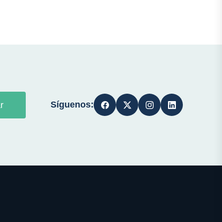
Síguenos:
r